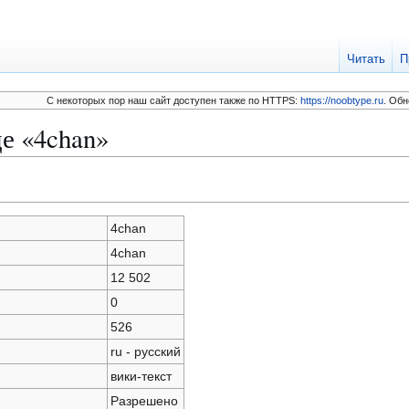
Читать
П
C некоторых пор наш сайт доступен также по HTTPS:
https://noobtype.ru
. Обн
е «4chan»
4chan
4chan
12 502
0
526
ru - русский
вики-текст
Разрешено