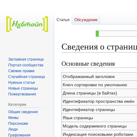
Статья
Обсуждение
Сведения о страниц
Заглавная страница
Основные сведения
Перейти
Перейти
Портал сообщества
к
к
Свежие правки
навигации
поиску
Отображаемый заголовок
Случайная страница
Нужные статьи
Ключ сортировки по умолчанию
Новые страницы
Длина страницы (в байтах)
Пожертвования
Идентификатор пространства имён
Категории
Идентификатор страницы
Общие сведения
Язык страницы
Мемы
Персонажи
Модель содержимого страницы
Люди
Индексация поисковыми роботами
Графомания