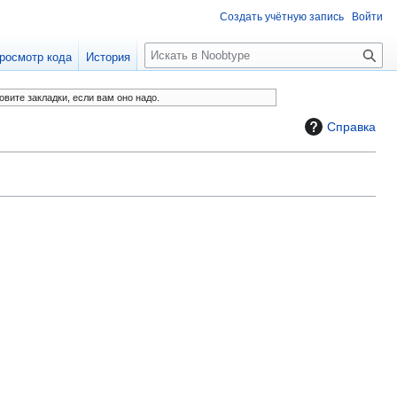
Создать учётную запись
Войти
П
росмотр кода
История
о
и
овите закладки, если вам оно надо.
с
Справка
к