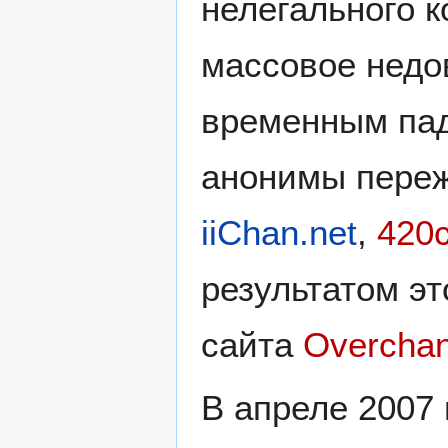
нелегального к
массовое недо
временным пад
анонимы пере
iiChan.net
,
420
результатом э
сайта
Overchan
В апреле 2007 