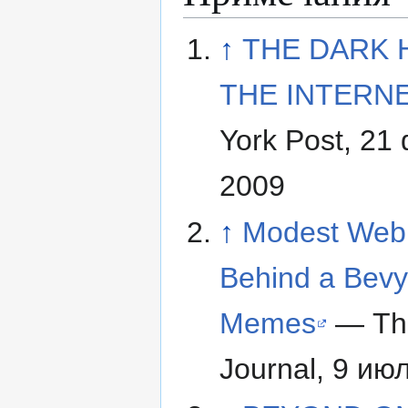
↑
THE DARK 
THE INTERN
York Post, 21
2009
↑
Modest Web 
Behind a Bevy
Memes
— The
Journal, 9 ию