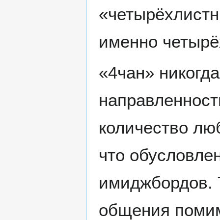
«четырёхлистн
именно четырё
«4чан» никогд
направленност
количество лю
что обусловле
имиджбордов. 
общения помим