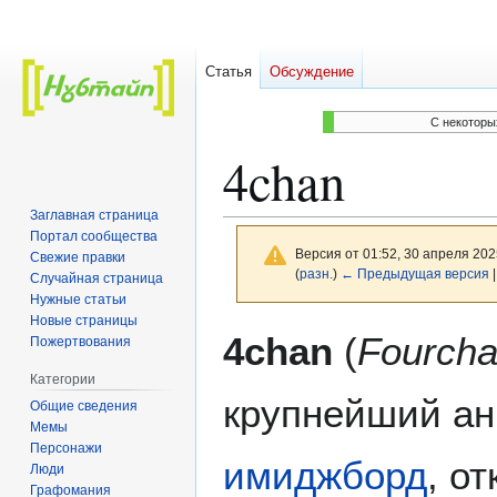
Статья
Обсуждение
C некоторы
4chan
Заглавная страница
Портал сообщества
Версия от 01:52, 30 апреля 202
Свежие правки
(
разн.
)
← Предыдущая версия
|
Случайная страница
Нужные статьи
Новые страницы
Перейти
Перейти
4chan
(
Fourcha
Пожертвования
к
к
Категории
навигации
поиску
крупнейший а
Общие сведения
Мемы
Персонажи
имиджборд
, о
Люди
Графомания