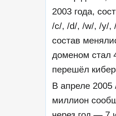
2003 года, сост
/c/, /d/, /w/, /
состав меняли
доменом стал 4
перешёл кибер
В апреле 2005 
миллион сообщ
через год — 7 