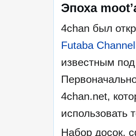
Эпоха moot’
4chan был откр
Futaba Channel
известным под
Первоначально
4chan.net, кот
использовать т
Набор досок, 