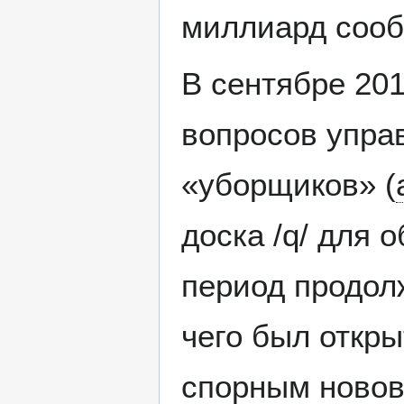
миллиард соо
В сентябре 201
вопросов упра
«уборщиков» (
доска /q/ для 
период продол
чего был откр
спорным новов