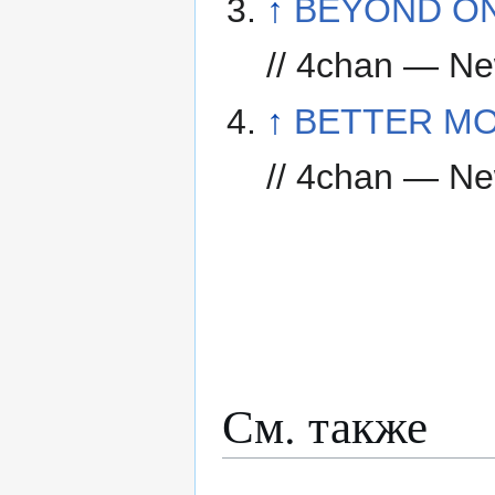
↑
BEYOND ON
// 4chan — N
↑
BETTER M
// 4chan — N
См. также