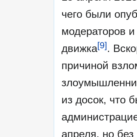
чего были опу
модераторов и
[
9
]
движка
. Вск
причиной взло
злоумышленник
из досок, что
администраци
апреля, но бе