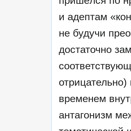
пришёлся по н
и адептам «кон
не будучи пре
достаточно за
соответствующ
отрицательно)
временем внут
антагонизм ме