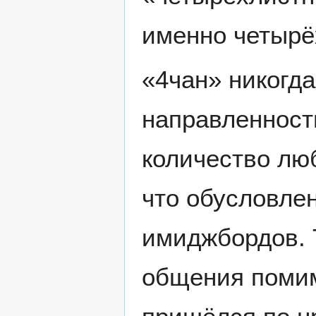
именно четырё
«4чан» никогд
направленност
количество лю
что обусловле
имиджбордов. 
общения помим