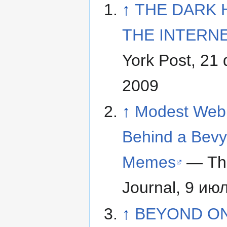
↑
THE DARK 
THE INTERN
York Post, 21
2009
↑
Modest Web 
Behind a Bevy
Memes
— The
Journal, 9 ию
↑
BEYOND ON