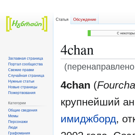
Статья
Обсуждение
C некоторы
4chan
Заглавная страница
(перенаправлено
Портал сообщества
Свежие правки
Случайная страница
Перейти
Перейти
4chan
(
Fourcha
Нужные статьи
к
к
Новые страницы
навигации
поиску
Пожертвования
крупнейший а
Категории
Общие сведения
имиджборд
, о
Мемы
Персонажи
Люди
Графомания