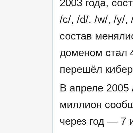
2003 года, сост
/c/, /d/, /w/, /
состав меняли
доменом стал 4
перешёл кибер
В апреле 2005 
миллион сообщ
через год — 7 