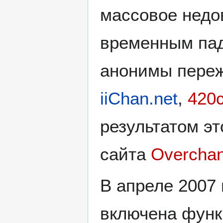
массовое недо
временным пад
анонимы пере
iiChan.net
,
420
результатом э
сайта
Overchan
В апреле 2007 
включена функ