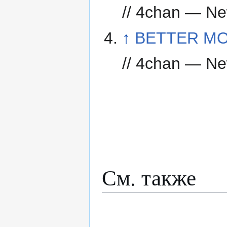
// 4chan — N
↑
BETTER M
// 4chan — N
См. также