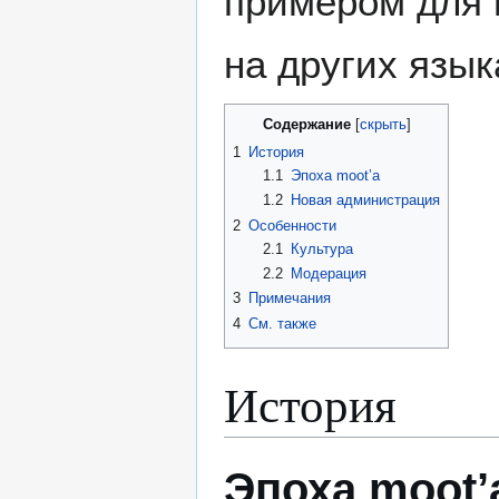
примером для 
на других язык
Содержание
1
История
1.1
Эпоха moot’а
1.2
Новая администрация
2
Особенности
2.1
Культура
2.2
Модерация
3
Примечания
4
См. также
История
Эпоха moot’