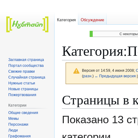
Категория
Обсуждение
C некоторы
Категория
:
П
Заглавная страница
Портал сообщества
Версия от 14:59, 4 июня 2008;
С
Свежие правки
(
разн.
)
← Предыдущая версия
|
Случайная страница
Нужные статьи
Новые страницы
Перейти
Перейти
Страницы в 
Пожертвования
к
к
Категории
навигации
поиску
Общие сведения
Показано 13 ст
Мемы
Персонажи
Люди
категории.
Графомания