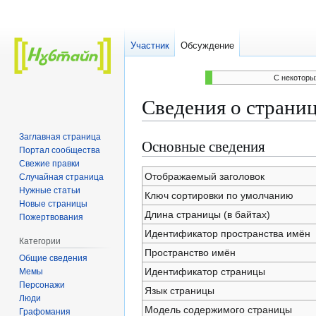
Участник
Обсуждение
C некоторы
Сведения о страни
Заглавная страница
Основные сведения
Перейти
Перейти
Портал сообщества
к
к
Свежие правки
навигации
поиску
Отображаемый заголовок
Случайная страница
Нужные статьи
Ключ сортировки по умолчанию
Новые страницы
Длина страницы (в байтах)
Пожертвования
Идентификатор пространства имён
Категории
Пространство имён
Общие сведения
Идентификатор страницы
Мемы
Персонажи
Язык страницы
Люди
Модель содержимого страницы
Графомания