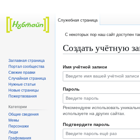
Служебная страница
C некоторых пор наш сайт доступен т
Создать учётную з
Заглавная страница
Перейти
Перейти
Портал сообщества
Имя учётной записи
к
к
Свежие правки
навигации
поиску
Случайная страница
Нужные статьи
Пароль
Новые страницы
Пожертвования
Категории
Рекомендуем использовать уникальн
используете на других сайтах.
Общие сведения
Мемы
Подтвердите пароль
Персонажи
Люди
Графомания