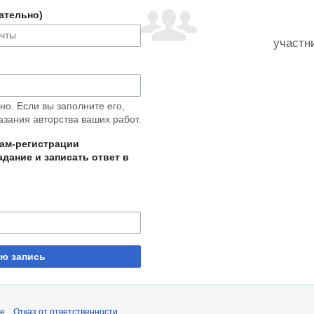
ательно)
участн
о. Если вы заполните его,
азания авторства ваших работ.
пам-регистрации
дание и записать ответ в
ую запись
pe
Отказ от ответственности