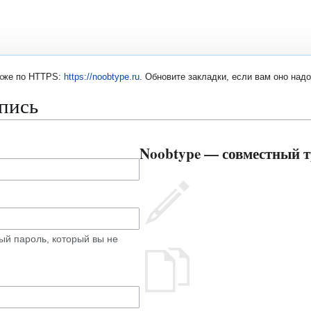
акже по HTTPS:
https://noobtype.ru
. Обновите закладки, если вам оно надо
апись
Noobtype — совместный т
ый пароль, который вы не