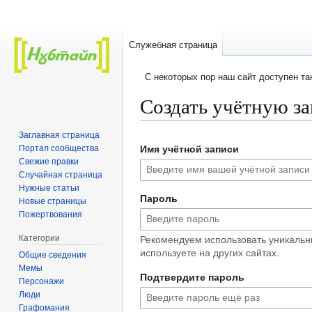
Служебная страница
C некоторых пор наш сайт доступен т
Создать учётную з
Заглавная страница
Перейти
Перейти
Портал сообщества
Имя учётной записи
к
к
Свежие правки
навигации
поиску
Случайная страница
Нужные статьи
Пароль
Новые страницы
Пожертвования
Категории
Рекомендуем использовать уникальн
используете на других сайтах.
Общие сведения
Мемы
Подтвердите пароль
Персонажи
Люди
Графомания