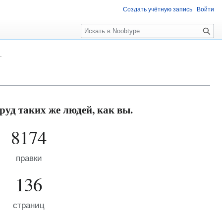
Создать учётную запись
Войти
П
о
и
.
с
к
руд таких же людей, как вы.
8174
правки
136
страниц