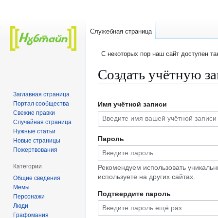
Служебная страница
C некоторых пор наш сайт доступен т
Создать учётную з
Заглавная страница
Перейти
Перейти
Портал сообщества
Имя учётной записи
к
к
Свежие правки
навигации
поиску
Случайная страница
Нужные статьи
Пароль
Новые страницы
Пожертвования
Категории
Рекомендуем использовать уникальн
используете на других сайтах.
Общие сведения
Мемы
Подтвердите пароль
Персонажи
Люди
Графомания