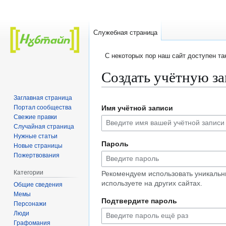
Служебная страница
C некоторых пор наш сайт доступен т
Создать учётную з
Заглавная страница
Перейти
Перейти
Портал сообщества
Имя учётной записи
к
к
Свежие правки
навигации
поиску
Случайная страница
Нужные статьи
Пароль
Новые страницы
Пожертвования
Категории
Рекомендуем использовать уникальн
используете на других сайтах.
Общие сведения
Мемы
Подтвердите пароль
Персонажи
Люди
Графомания