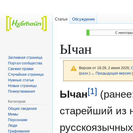
Статья
Обсуждение
C некоторы
Ычан
Заглавная страница
Портал сообщества
Версия от 18:28, 2 июня 2026;
С
Свежие правки
(
разн.
)
← Предыдущая версия
|
Случайная страница
Нужные статьи
Новые страницы
[
1
]
Перейти
Перейти
Ычан
(ранее
Пожертвования
к
к
Категории
навигации
поиску
старейший из
Общие сведения
Мемы
Персонажи
русскоязычных
Люди
Графомания