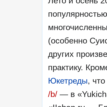
Лето и осень 2
популярностью
многочисленны
(особенно Суи
других произв
практику. Кром
Юкетреды
, чт
/b/
— в «Yukicha