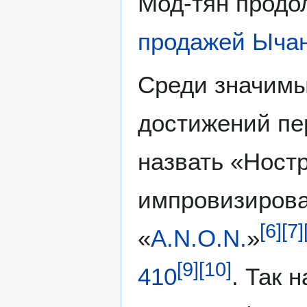
Мод-тян продо
продажей Ыча
Среди значимы
достижений пе
назвать «Ност
импровизирова
[
6
]
[
7
]
«
A.N.O.N.
»
[
9
]
[
10
]
410
. Так 