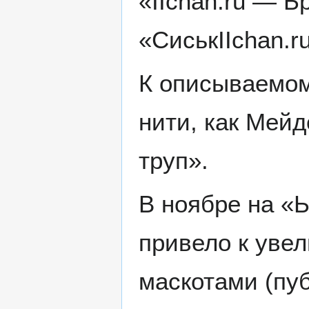
«IIchan.ru — Б
«СиськIIchan.r
К описываемом
нити, как Мейд
труп».
В ноябре на «
привело к увел
маскотами (пу