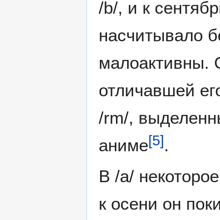
/b/, и к сентя
насчитывало б
малоактивны. 
отличавшей его
/rm/, выделен
[
5
]
аниме
.
В /a/ некотор
к осени он пок