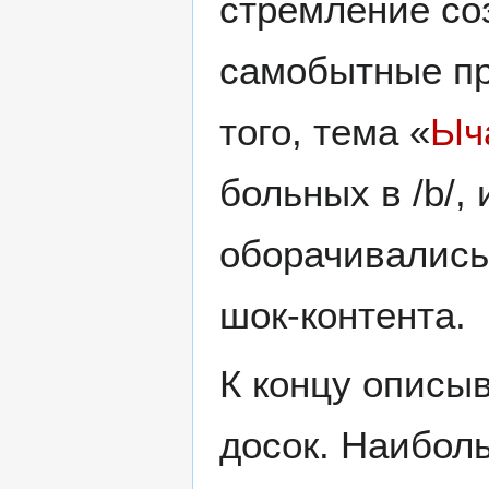
стремление соз
самобытные пр
того, тема «
Ыча
больных в /b/,
оборачивались
шок-контента.
К концу описы
досок. Наибол