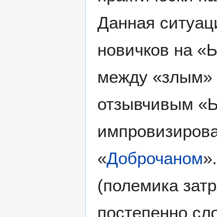
Данная ситуац
новичков на «
между «злым» 
отзывчивым «Ы
импровизирова
«
Доброчаном
»
(полемика зат
постепенно сл