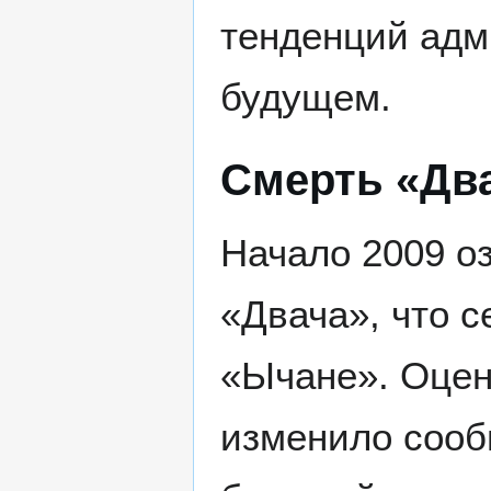
тенденций адм
будущем.
Смерть «Два
Начало 2009 о
«Двача», что с
«Ычане». Оценк
изменило сооб