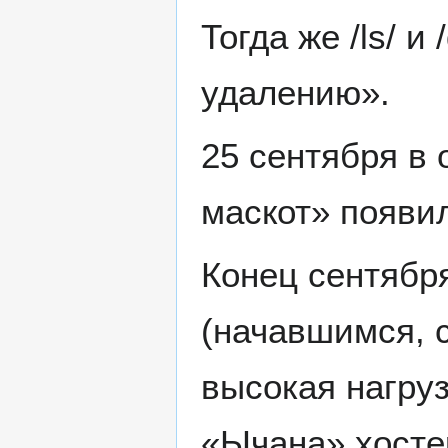
Тогда же /ls/ 
удалению».
25 сентября в
маскот» появи
Конец сентябр
(начавшимся, с
высокая нагру
«Ычана» хосте