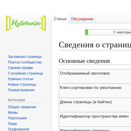
Статья
Обсуждение
C некоторы
Сведения о страни
Заглавная страница
Основные сведения
Перейти
Перейти
Портал сообщества
к
к
Свежие правки
навигации
поиску
Отображаемый заголовок
Случайная страница
Нужные статьи
Новые страницы
Ключ сортировки по умолчанию
Пожертвования
Категории
Длина страницы (в байтах)
Общие сведения
Мемы
Идентификатор пространства имён
Персонажи
Люди
Графомания
Идентификатор страницы