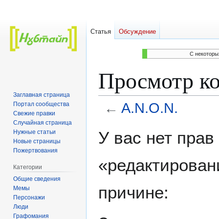
Статья
Обсуждение
C некоторы
Просмотр ко
Заглавная страница
←
A.N.O.N.
Портал сообщества
Свежие правки
Случайная страница
Перейти
Перейти
У вас нет пра
Нужные статьи
к
к
Новые страницы
навигации
поиску
Пожертвования
«редактирован
Категории
Общие сведения
причине:
Мемы
Персонажи
Люди
Графомания