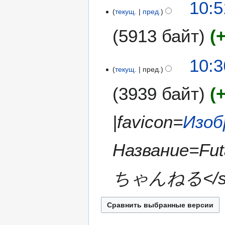
и
10:5
п
с
е
0
текущ.
пред.
р
а
т
1
а
н
5913 байт
о
1
в
и
п
к
я
и
Н
и
10:3
п
с
е
текущ.
пред.
р
а
т
а
н
3939 байт
о
в
и
п
к
я
и
и
|favicon=
Изоб
п
с
р
а
а
н
Название=Fu
в
и
к
я
ちゃんねる</smal
и
п
р
а
в
к