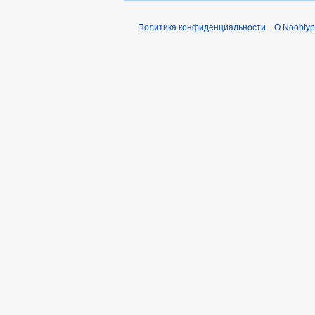
и
Политика конфиденциальности
О Noobty