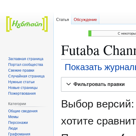
Статья
Обсуждение
C некоторы
Futaba Chan
Заглавная страница
Показать журнал
Портал сообщества
Свежие правки
Случайная страница
Перейти
Перейти
Нужные статьи
Фильтровать правки
к
к
Новые страницы
навигации
поиску
Пожертвования
Выбор версий:
Категории
Общие сведения
Мемы
хотите сравнит
Персонажи
Люди
Графомания