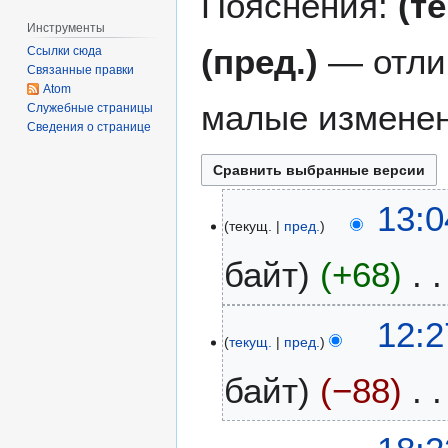
Пояснения:
(т
Инструменты
(пред.)
— отли
Ссылки сюда
Связанные правки
Atom
малые изменен
Служебные страницы
Сведения о странице
5
13:0
текущ.
пред.
и
ю
байт
+68
н
я
2
2
12:2
0
текущ.
пред.
7
1
н
байт
−88
7
о
я
Н
б
2