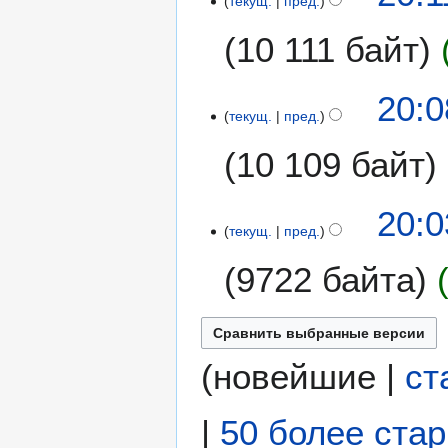
текущ.
пред.
т
10 111 байт
о
п
и
20:0
с
текущ.
пред.
а
н
10 109 байт
и
я
20:0
п
текущ.
пред.
р
а
9722 байта
в
к
и
(
новейшие
|
ст
|
50 более ста