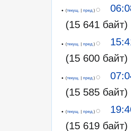
06:0
текущ.
пред.
15 641 байт
1
15:4
текущ.
пред.
3
о
15 600 байт
к
т
я
07:0
б
текущ.
пред.
р
15 585 байт
я
2
0
Н
1
19:4
1
е
текущ.
пред.
2
2
т
о
15 619 байт
о
к
п