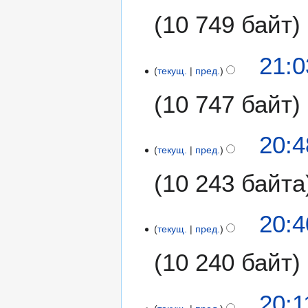
т
р
10 749 байт
о
я
п
2
и
0
21:0
с
1
текущ.
пред.
а
2
н
10 747 байт
и
я
20:4
п
текущ.
пред.
р
а
10 243 байта
в
к
и
20:4
текущ.
пред.
10 240 байт
Н
20:1
е