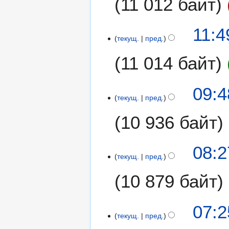
11 012 байт
11:4
текущ.
пред.
11 014 байт
Н
09:4
е
текущ.
пред.
т
10 936 байт
о
п
и
Н
08:2
с
е
текущ.
пред.
а
т
н
10 879 байт
о
и
п
я
и
Н
07:2
п
с
е
текущ.
пред.
р
а
т