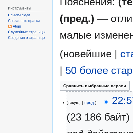
Пояснения:
(т
Инструменты
(пред.)
— отли
Ссылки сюда
Связанные правки
Atom
малые изменен
Служебные страницы
Сведения о странице
(
новейшие
|
ст
|
50 более ста
2
22:5
текущ.
пред.
7
ф
23 186 байт
е
в
р