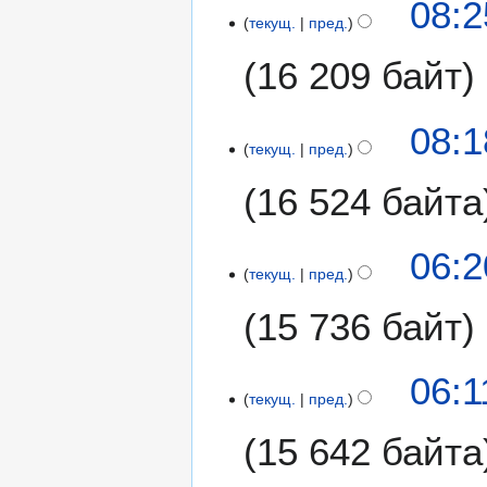
08:2
п
текущ.
пред.
р
а
16 209 байт
в
к
и
08:1
текущ.
пред.
16 524 байта
06:2
текущ.
пред.
15 736 байт
06:1
текущ.
пред.
15 642 байта