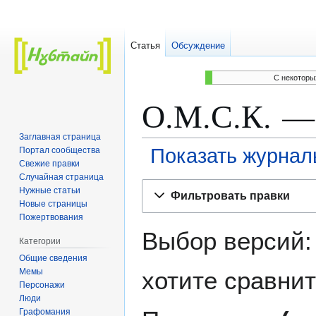
Статья
Обсуждение
C некоторы
О.М.С.К. —
Заглавная страница
Показать журнал
Портал сообщества
Свежие правки
Случайная страница
Перейти
Перейти
Нужные статьи
Фильтровать правки
к
к
Новые страницы
навигации
поиску
Пожертвования
Выбор версий:
Категории
Общие сведения
Мемы
хотите сравнит
Персонажи
Люди
Графомания