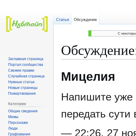
Статья
Обсуждение
C некоторы
Обсуждение
Заглавная страница
Портал сообщества
Перейти
Перейти
Свежие правки
Мицелия
к
к
Случайная страница
навигации
поиску
Нужные статьи
Новые страницы
Напишите уже к
Пожертвования
Категории
передать сути 
Общие сведения
Мемы
Персонажи
Люди
— 22:26, 27 н
Графомания