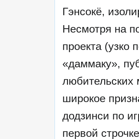
Гэнсокё, изол
Несмотря на п
проекта (узко
«даммаку», пу
любительских 
широкое призн
додзинси по иг
первой строчке