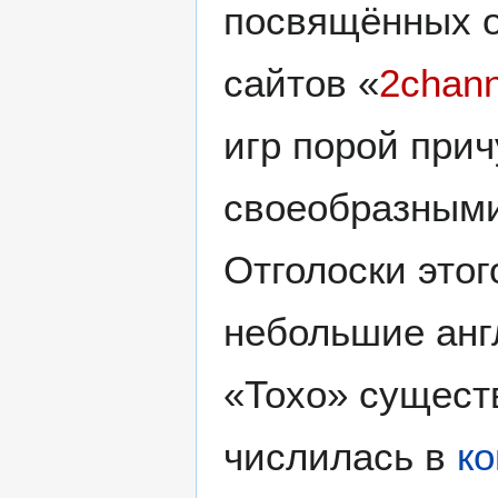
посвящённых о
сайтов «
2chann
игр порой при
своеобразным
Отголоски этог
небольшие анг
«Тохо» сущест
числилась в
ко