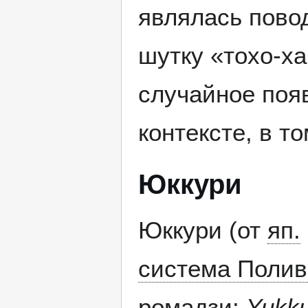
являлась пово
шутку «тохо-х
случайное поя
контексте, в то
Юккури
Юккури (от
яп.
система Полив
ромадзи
:
Yukkur