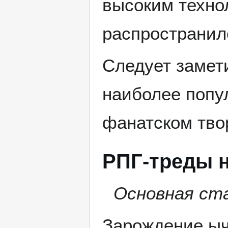
высоким техно
распространил
Следует замети
наиболее попу
фанатском тво
РПГ-треды 
Основная ст
Зарождение ыч