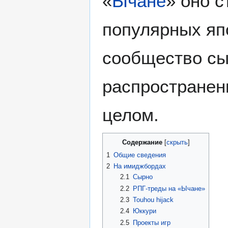
«
Ычане
» оно 
популярных яп
сообщество сы
распространени
целом.
Содержание
1
Общие сведения
2
На имиджбордах
2.1
Сырно
2.2
РПГ-треды на «Ычане»
2.3
Touhou hijack
2.4
Юккури
2.5
Проекты игр