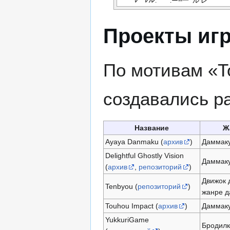
Проекты иг
По мотивам «Т
создавались р
Название
Ж
Ayaya Danmaku (
архив
)
Даммак
Delightful Ghostly Vision
Даммак
(
архив
,
репозиторий
)
Движок 
Tenbyou (
репозиторий
)
жанре д
Touhou Impact (
архив
)
Даммак
YukkuriGame
Бродилк