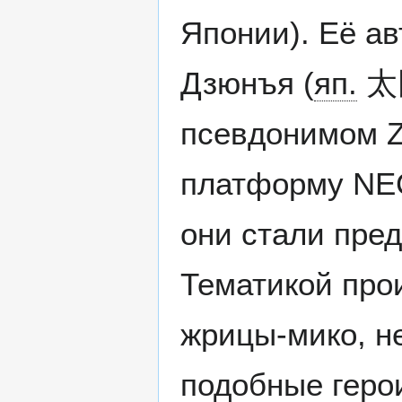
Японии). Её а
Дзюнъя (
яп.
太
псевдонимом Z
платформу NEC 
они стали пре
Тематикой про
жрицы-мико, не
подобные геро