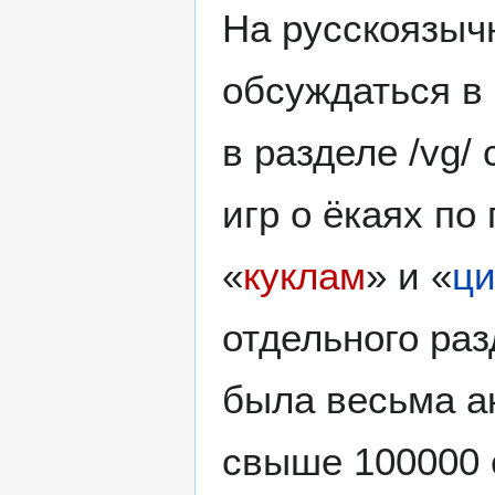
На русскоязыч
обсуждаться в
в разделе /vg/ 
игр о ёкаях по
«
куклам
» и «
ц
отдельного раз
была весьма ак
свыше 100000 