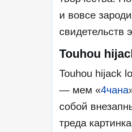
и вовсе зароди
свидетельств э
Touhou hijac
Touhou hijack lo
— мем «
4чана
собой внезапны
треда картинка