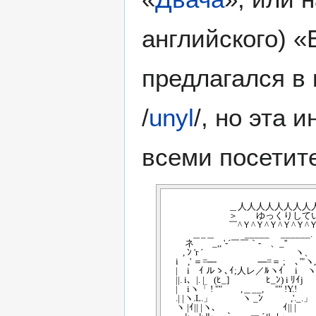
английского) «
предлагался в 
/
unyl
/, но эта 
всеми посетит
　　　　　　　＿人人人人人人人人人人人人人＿
　　　　　　　＞　　ゆっくりしていってね！！！　＜ :
　　　　　　　￣^Ｙ^Ｙ^Ｙ^Ｙ^Ｙ^Ｙ^Ｙ^Ｙ^Ｙ^Ｙ
　　　＿_＿　　　 _____　 ______.　　　　　r
　　 ネ　　_,, '-´￣￣｀-ゝ、_''　　　　__.
　　, ﾝ 'r ´　　　　　　　　　　ヽ、　　ゝ
　 i　,' ＝=─-　　　 　 -─=＝ ;　､'"ヽ, '´　,' 
　 |　i　ｲ ルゝ､ｲ;人レ／ﾙヽｲ　 i　ヽ_/i.
　 ||. i、|. |　(ﾋ_]　　　　ﾋ_ﾝ) i ﾘｲj　　 <
　 |　iヽ「 ! ""　　,＿__,　 "" !Y.!　　
　 .| |ヽ.L.」　　　 ヽ _ﾝ　　　,'._.」　
　 ヽ |ｲ|| |ヽ､　　　　　　　 ｲ|| |　　