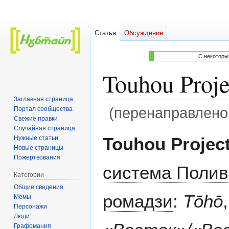
Статья
Обсуждение
C некоторы
Touhou Proje
Заглавная страница
(перенаправлено
Портал сообщества
Свежие правки
Случайная страница
Перейти
Перейти
Touhou Projec
Нужные статьи
к
к
Новые страницы
навигации
поиску
Пожертвования
система Полив
Категории
Общие сведения
ромадзи
:
Tōhō
Мемы
Персонажи
Люди
Графомания