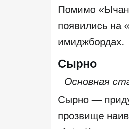
Помимо «Ычана
появились на 
имиджбордах.
Сырно
Основная ст
Сырно — приду
прозвище наив