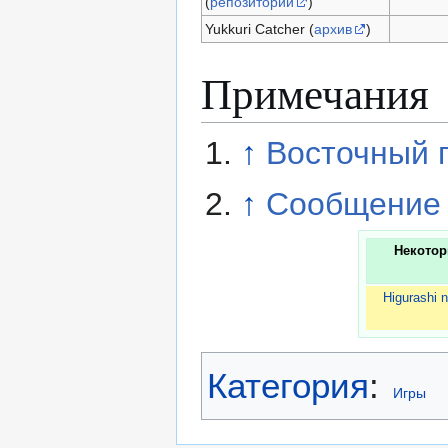
(
репозиторий
)
Yukkuri Catcher (
архив
)
Примечания
↑
Восточный 
↑
Сообщение о
Некотор
Higurashi 
Категория
:
Игры