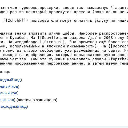
анице:
ходный код
)
одный код
)
одный код
)
ный код
) (частично защищено)
 исходный код
)