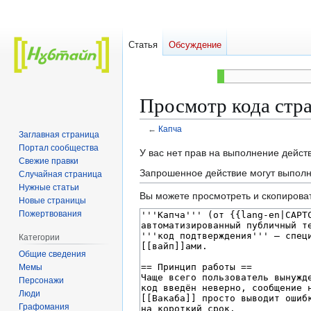
Статья
Обсуждение
Просмотр кода стр
←
Капча
Заглавная страница
Портал сообщества
Перейти
Перейти
У вас нет прав на выполнение дейс
Свежие правки
к
к
Запрошенное действие могут выполн
Случайная страница
навигации
поиску
Нужные статьи
Вы можете просмотреть и скопироват
Новые страницы
Пожертвования
Категории
Общие сведения
Мемы
Персонажи
Люди
Графомания