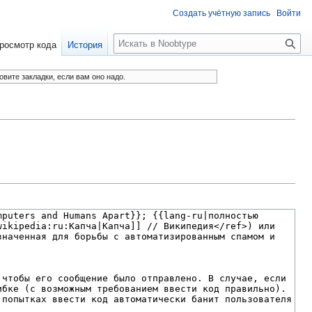
Создать учётную запись
Войти
П
росмотр кода
История
о
и
овите закладки, если вам оно надо.
с
к