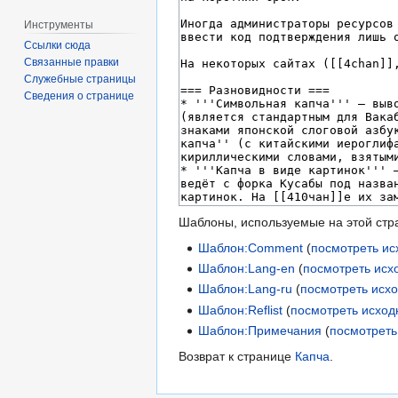
Инструменты
Ссылки сюда
Связанные правки
Служебные страницы
Сведения о странице
Шаблоны, используемые на этой стр
Шаблон:Comment
(
посмотреть ис
Шаблон:Lang-en
(
посмотреть исх
Шаблон:Lang-ru
(
посмотреть исх
Шаблон:Reflist
(
посмотреть исход
Шаблон:Примечания
(
посмотреть
Возврат к странице
Капча
.