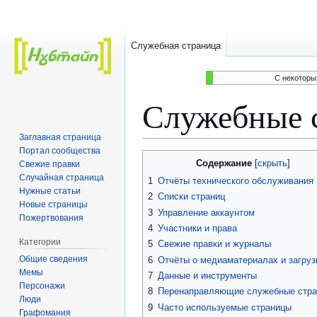
Служебная страница
C некоторы
Служебные 
Заглавная страница
Портал сообщества
Перейти
Перейти
Содержание
Свежие правки
к
к
Случайная страница
1
Отчёты технического обслуживания
навигации
поиску
Нужные статьи
2
Списки страниц
Новые страницы
3
Управление аккаунтом
Пожертвования
4
Участники и права
Категории
5
Свежие правки и журналы
Общие сведения
6
Отчёты о медиаматериалах и загруз
Мемы
7
Данные и инструменты
Персонажи
8
Перенаправляющие служебные стр
Люди
9
Часто используемые страницы
Графомания