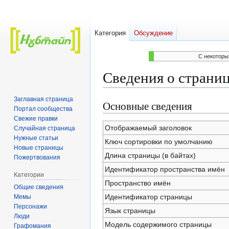
Категория
Обсуждение
C некоторы
Сведения о страни
Заглавная страница
Основные сведения
Перейти
Перейти
Портал сообщества
к
к
Свежие правки
навигации
поиску
Отображаемый заголовок
Случайная страница
Нужные статьи
Ключ сортировки по умолчанию
Новые страницы
Длина страницы (в байтах)
Пожертвования
Идентификатор пространства имён
Категории
Пространство имён
Общие сведения
Идентификатор страницы
Мемы
Персонажи
Язык страницы
Люди
Модель содержимого страницы
Графомания