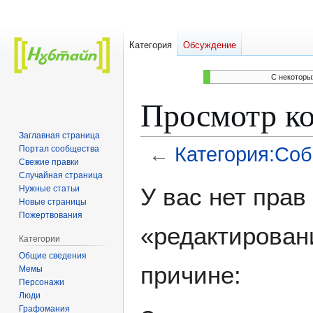
Категория
Обсуждение
C некоторы
Просмотр ко
Заглавная страница
←
Категория:Со
Портал сообщества
Свежие правки
Случайная страница
Перейти
Перейти
У вас нет пра
Нужные статьи
к
к
Новые страницы
навигации
поиску
Пожертвования
«редактирован
Категории
Общие сведения
причине:
Мемы
Персонажи
Люди
Графомания