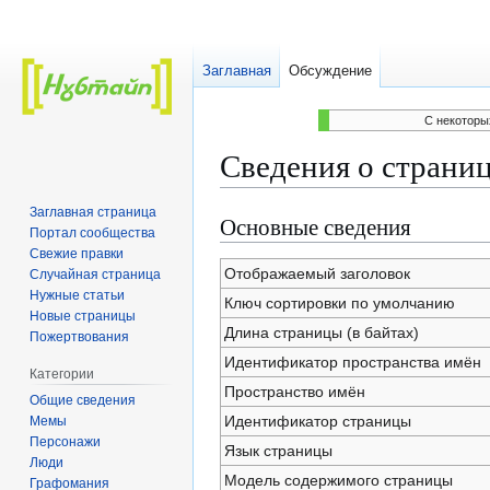
Заглавная
Обсуждение
C некоторы
Сведения о страни
Заглавная страница
Основные сведения
Перейти
Перейти
Портал сообщества
к
к
Свежие правки
навигации
поиску
Отображаемый заголовок
Случайная страница
Нужные статьи
Ключ сортировки по умолчанию
Новые страницы
Длина страницы (в байтах)
Пожертвования
Идентификатор пространства имён
Категории
Пространство имён
Общие сведения
Идентификатор страницы
Мемы
Персонажи
Язык страницы
Люди
Модель содержимого страницы
Графомания