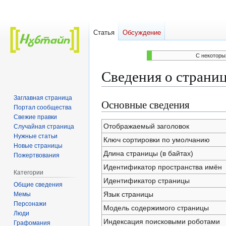
Статья
Обсуждение
C некоторы
Сведения о страни
Заглавная страница
Основные сведения
Перейти
Перейти
Портал сообщества
к
к
Свежие правки
навигации
поиску
Отображаемый заголовок
Случайная страница
Нужные статьи
Ключ сортировки по умолчанию
Новые страницы
Длина страницы (в байтах)
Пожертвования
Идентификатор пространства имён
Категории
Идентификатор страницы
Общие сведения
Язык страницы
Мемы
Персонажи
Модель содержимого страницы
Люди
Индексация поисковыми роботами
Графомания