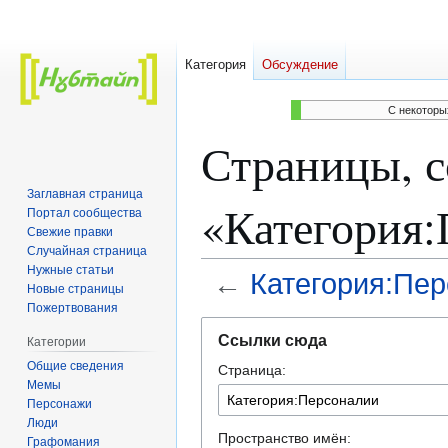
Категория
Обсуждение
C некоторы
Страницы, 
Заглавная страница
«Категория
Портал сообщества
Свежие правки
Случайная страница
Нужные статьи
←
Категория:Пе
Новые страницы
Пожертвования
Перейти
Перейти
Ссылки сюда
Категории
к
к
Общие сведения
Страница:
навигации
поиску
Мемы
Персонажи
Люди
Пространство имён:
Графомания