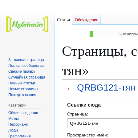
Статья
Обсуждение
C некоторы
Страницы, 
Заглавная страница
тян»
Портал сообщества
Свежие правки
Случайная страница
Нужные статьи
←
QRBG121-тян
Новые страницы
Пожертвования
Перейти
Перейти
Ссылки сюда
Категории
к
к
Общие сведения
Страница:
навигации
поиску
Мемы
Персонажи
Люди
Пространство имён:
Графомания