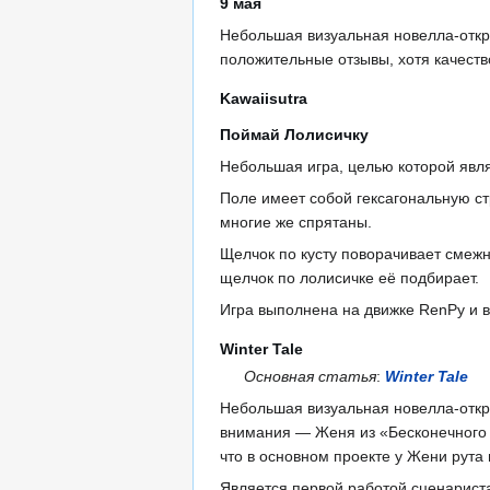
9 мая
Небольшая визуальная новелла-откр
положительные отзывы, хотя качеств
Kawaiisutra
Поймай Лолисичку
Небольшая игра, целью которой явля
Поле имеет собой гексагональную ст
многие же спрятаны.
Щелчок по кусту поворачивает смежны
щелчок по лолисичке её подбирает.
Игра выполнена на движке RenPy и 
Winter Tale
Основная статья
:
Winter Tale
Небольшая визуальная новелла-откры
внимания — Женя из «Бесконечного л
что в основном проекте у Жени рута 
Является первой работой сценариста 