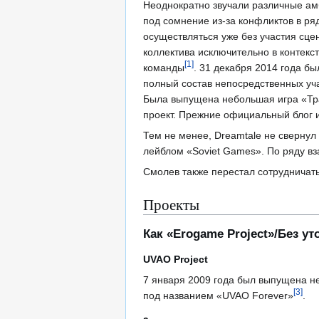
Неоднократно звучали различные ам
под сомнение из-за конфликтов в ряд
осуществляться уже без участия сце
коллектива исключительно в контекс
[
1
]
команды
. 31 декабря 2014 года б
полный состав непосредственных уч
Была выпущена небольшая игра «Тр
проект. Прежние официальный блог и
Тем не менее, Dreamtale не свернул
лейблом «Soviet Games». По ряду в
Смолев также перестал сотрудничать
Проекты
Как «Erogame Project»/Без у
UVAO Project
7 января 2009 года был выпущена н
[
3
]
под названием «UVAO Forever»
.