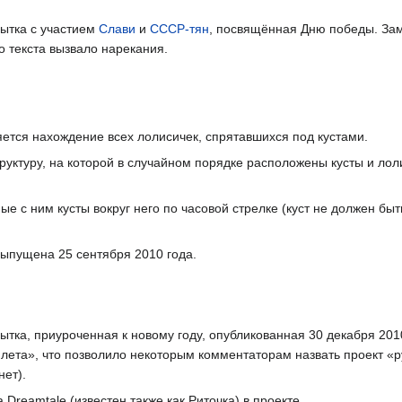
ытка с участием
Слави
и
СССР-тян
, посвящённая Дню победы. За
о текста вызвало нарекания.
ется нахождение всех лолисичек, спрятавшихся под кустами.
руктуру, на которой в случайном порядке расположены кусты и лол
е с ним кусты вокруг него по часовой стрелке (куст не должен быть
выпущена 25 сентября 2010 года.
тка, приуроченная к новому году, опубликованная 30 декабря 201
ета», что позволило некоторым комментаторам назвать проект «р
нет).
Dreamtale (известен также как Риточка) в проекте.