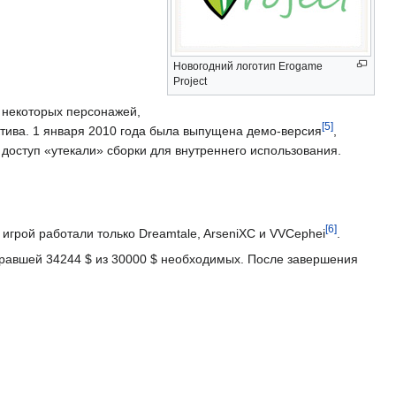
Новогодний логотип Erogame
Project
ы некоторых персонажей,
[
5
]
тива. 1 января 2010 года была выпущена демо-версия
,
 доступ «утекали» сборки для внутреннего использования.
[
6
]
игрой работали только Dreamtale, ArseniXC и VVCephei
.
бравшей 34244 $ из 30000 $ необходимых. После завершения