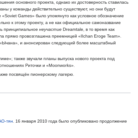
шения основного проекта, однако их достоверность ставилась
планы у команды действительно существуют, но они будут
е «Soviet Games» было упомянуто как условное обозначение
льно к этому проекту, а не как официальное самоназвание
ишь принципиальное
неучастие
Dreamtale, в то время как
ла прямо провозглашена преемницей «IIchan Eroge Team».
у «Ычана», и анонсирован следующий более масштабный
тиме»; также звучали планы выпуска нового проекта под
отношениях Риточки и «Moonworks».
также посвящён пионерскому лагерю.
О-тян
. 16 января 2010 года было опубликовано продолжение