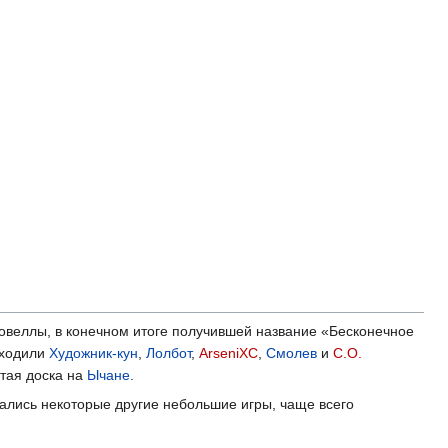
новеллы, в конечном итоге получившей название «Бесконечное
входили
Художник-кун
,
Лолбот
,
ArseniXC
,
Смолев
и
С.О.
тая доска на
Ычане
.
ались некоторые другие небольшие игры, чаще всего