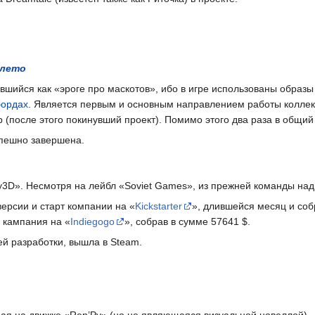
 лето
вшийся как «эроге про маскотов», ибо в игре использованы образ
ордах
. Является первым и основным направлением работы коллек
 (после этого покинувший проект). Помимо этого два раза в общий
спешно завершена.
y3D». Несмотря на лейбл «Soviet Games», из прежней команды над 
версии и старт компании на «
Kickstarter
», длившейся месяц и со
ь кампания на «
Indiegogo
», собрав в сумме 57641 $.
ей разработки, вышла в Steam.
ная на движке «Ren’Py» (но не являющаяся визуальной новеллой).