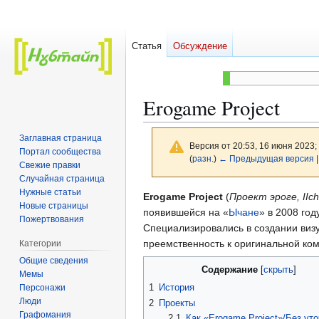
Статья
Обсуждение
Erogame Project
Заглавная страница
Версия от 20:53, 16 июня 2023;
Портал сообщества
(
разн.
)
← Предыдущая версия
|
Свежие правки
Случайная страница
Нужные статьи
Перейти
Перейти
Erogame Project
(
Проект эроге, IIc
Новые страницы
к
к
появившейся на «
Ычане
» в 2008 го
Пожертвования
навигации
поиску
Специализировались в создании виз
преемственность к оригинальной ко
Категории
Общие сведения
Содержание
Мемы
1
История
Персонажи
Люди
2
Проекты
Графомания
2.1
Как «Erogame Project»/Без ут