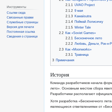
2.1.1
UVAO Project
Инструменты
2.1.2
9 мая
Ссылки сюда
2.1.3
Kawaiisutra
Связанные правки
2.1.4
Поймай Лолисичку
Служебные страницы
Версия для печати
2.1.5
Winter Tale
Постоянная ссылка
2.2
Как «Soviet Games»
Сведения о странице
2.2.1
Бесконечное лето
2.2.2
Любовь, Деньги, Рок-н-
2.3
Как «Moonworks»
2.3.1
Травница
3
Примечания
История
Команда разработчиков начала форми
лето». Основным местом сбора явился
Разработчики располагают официаль
Хотя разработка «Бесконечного лета
являющиеся ответвлениями от «Беск