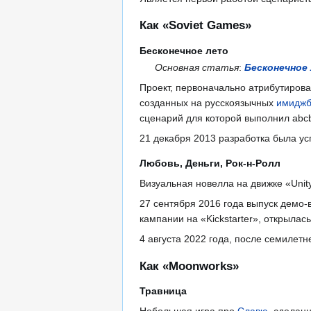
Как «Soviet Games»
Бесконечное лето
Основная статья
:
Бесконечное
Проект, первоначально атрибутирова
созданных на русскоязычных
имиджб
сценарий для которой выполнил abcb
21 декабря 2013 разработка была у
Любовь, Деньги, Рок-н-Ролл
Визуальная новелла на движке «Unit
27 сентября 2016 года выпуск демо-
кампании на «Kickstarter», открылас
4 августа 2022 года, после семилетн
Как «Moonworks»
Травница
Небольшая игра про
Славю
, сделан