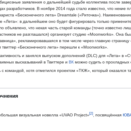
бициозные заявления о дальнейшей судьбе коллектива после завер
ах разработчиков. В ноябре 2014 года стало известно, что некие 
нариста «Бесконечного лета» Dreamtale («Риточка»). Наименовани
те «Лета»: в дальнейшем оно будет фигурировать только примените
ыло объявлено, что некая часть старой команды (точно известно л
астников не разглашался) организует студию «Moonworks». Она бы
авница», рекламировавшаяся в том числе через главную страниц
 твиттер «Бесконечного лета» перешли к «Moonworks».
 активность и занялся выпуском дополнений (DLC) для «Лета» в «С
заимных высказываний в Твиттере и
ВК
можно судить о прохладных 
 с командой, хотя отметился проектом «ТКЖ», который оказался 
точнения
[
2
]
ебольшая визуальная новелла «UVAO Project»
, посвящённая
ЮВА