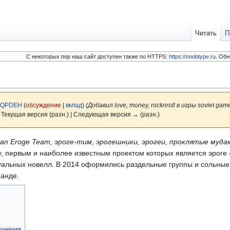
Читать
П
C некоторых пор наш сайт доступен также по HTTPS:
https://noobtype.ru
. Обн
QPDEH
(
обсуждение
|
вклад
)
(Добавил love, money, rocknroll в игры soviet gam
 Текущая версия (разн.) | Следующая версия → (разн.)
han Eroge Team, эроге-тим, эрогешники, эрогеи, проклятые муда
ду, первым и наиболее известным проектом которых является эроге 
уальных новелл. В 2014 оформились раздельные группы и сольные
манде.
очнения