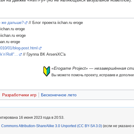
то же дальше?
// Блог проекта iichan.ru eroge
ichan.ru eroge
iichan.ru eroge
han.ru eroge
2010/01/blog-post.html
n’Roll"...
// Группа ВК ArseniXC'а
«Erogame Project» — незавершённая ст
Вы можете помочь проекту, исправив и дополнив
Разработчики игр
Бесконечное лето
тирована 16 июня 2023 года в 20:53.
e Commons Attribution-ShareAlike 3.0 Unported (CC BY-SA 3.0)
(если не указано 