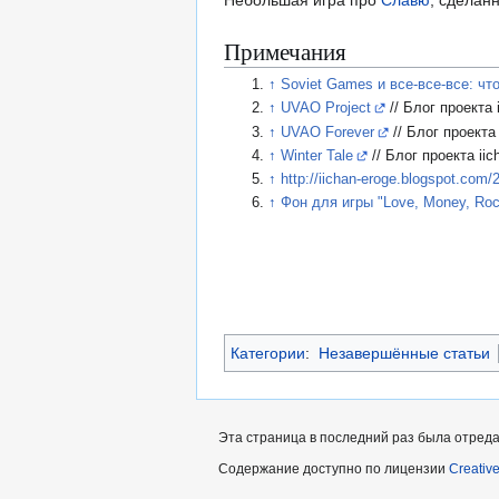
Примечания
↑
Soviet Games и все-все-все: ч
↑
UVAO Project
// Блог проекта i
↑
UVAO Forever
// Блог проекта 
↑
Winter Tale
// Блог проекта iic
↑
http://iichan-eroge.blogspot.com/
↑
Фон для игры "Love, Money, Rock’
Категории
:
Незавершённые статьи
Эта страница в последний раз была отредак
Содержание доступно по лицензии
Creativ