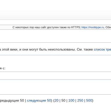
C некоторых пор наш сайт доступен также по HTTPS:
https://noobtype.ru
. Обн
этой вики, и они могут быть неиспользованы. См. также
список тр
я с:
предыдущие 50
|
следующие 50
) (
20
|
50
|
100
|
250
|
500
)