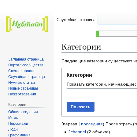
Служебная страница
Категории
Заглавная страница
Перейти
Перейти
Следующие категории существуют на 
Портал сообщества
к
к
Свежие правки
навигации
поиску
Категории
Случайная страница
Нужные статьи
Показать категории, начинающиес
Новые страницы
Пожертвования
Категории
Показать
Общие сведения
Мемы
Персонажи
(
первая
|
последняя
) Просмотреть (
Люди
2channel
(2 объекта)
Графомания