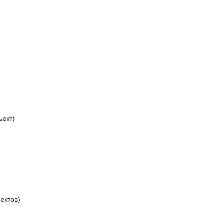
)
ъект)
ектов)