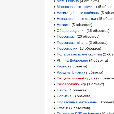
Мемы Ычана
(4 объекта)
Многозначные термины
(5 объект
Навигационные шаблоны
(5 объе
Незавершённые статьи
(15 объек
Новости
(5 объектов)
Общие сведения
(15 объектов)
Персонажи
(20 объектов)
Персонажи Ычана
(3 объекта)
Персоналии
(13 объектов)
Пользовательские скрипты
(2 объ
РПГ на Доброчане
(4 объекта)
Радио
(2 объекта)
Разделы Ычана
(2 объекта)
Разделы имиджбордов
(2 объекта
Разработчики игр
(1 объект)
Сайты
(4 объекта)
События
(3 объекта)
Справочные материалы
(0 объект
Статьи
(7 объектов)
Текстовые РПГ на Ычане
(20 объе