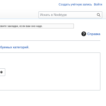
Создать учётную запись
Войти
П
о
и
овите закладки, если вам оно надо.
с
Справка
к
ебуемых категорий
.