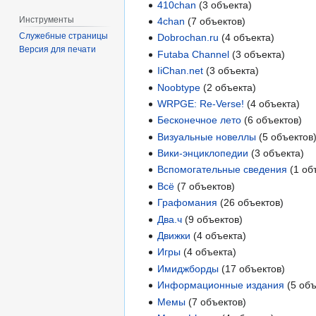
410chan
(3 объекта)
Инструменты
4chan
(7 объектов)
Служебные страницы
Dobrochan.ru
(4 объекта)
Версия для печати
Futaba Channel
(3 объекта)
IiChan.net
(3 объекта)
Noobtype
(2 объекта)
WRPGE: Re-Verse!
(4 объекта)
Бесконечное лето
(6 объектов)
Визуальные новеллы
(5 объектов
Вики-энциклопедии
(3 объекта)
Вспомогательные сведения
(1 об
Всё
(7 объектов)
Графомания
(26 объектов)
Два.ч
(9 объектов)
Движки
(4 объекта)
Игры
(4 объекта)
Имиджборды
(17 объектов)
Информационные издания
(5 объ
Мемы
(7 объектов)