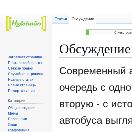
Статья
Обсуждение
C некоторы
Обсуждение
Заглавная страница
Портал сообщества
Перейти
Перейти
Современный а
Свежие правки
к
к
Случайная страница
навигации
поиску
Нужные статьи
очередь с одн
Новые страницы
Пожертвования
вторую - с ист
Категории
Общие сведения
Мемы
автобуса выгля
Персонажи
Люди
Графомания