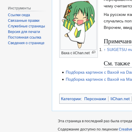
чему считаетс
Инструменты
На русском яз
Ссылки сюда
случались попы
Связанные правки
Служебные страницы
Впрочем, ввид
Версия для печати
Постоянная ссылка
Примечан
Сведения о странице
↑
SUIGETSU may
Ваха с iiChan.net
См. также
Подборка картинок с Вахой на Da
Подборка картинок с Вахой на Ma
Категории
:
Персонажи
IiChan.net
Эта страница в последний раз была отредак
Содержание доступно по лицензии
Creativ