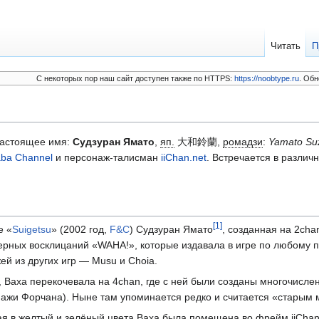
Читать
П
C некоторых пор наш сайт доступен также по HTTPS:
https://noobtype.ru
. Обн
настоящее имя:
Судзуран Ямато
,
яп.
大和鈴蘭
,
ромадзи
:
Yamato Su
aba Channel
и персонаж-талисман
iiChan.net
. Встречается в различ
[
1
]
е «
Suigetsu
» (2002 год,
F&C
) Судзуран Ямато
, созданная на 2cha
ерных восклицаний «WAHA!», которые издавала в игре по любому п
й из других игр — Musu и Choia.
, Ваха перекочевала на 4chan, где с ней были созданы многочисл
нажи Форчана). Ныне там упоминается редко и считается «старым
 в желтый и зелёный цвета Ваха была помещена во фрейм iiChan.