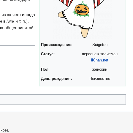
из-за чего иногда
 /wh/ и т. п.).
ала общепринятой.
Происхождение:
Suigetsu
Статус:
персонаж-талисман
iiChan.net
Пол:
женский
День рождения:
Неизвестно
иное).