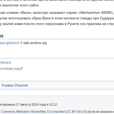
я маскотом этого сайта.
ыке словом «Ваха» зачастую называют серию «Warhammer 40000», 
тки использовать образ Вахи в этом контексте (треды про Судзуран в
у малой известности этого персонажа в Рунете эта практика не ст
ия
oi-gokoro
// web.archive.org
nbooru
crochan.org
Futaba Channel
тирована 27 августа 2014 года в 12:12.
e Commons Attribution-ShareAlike 3.0 Unported (CC BY-SA 3.0)
(если не указано 