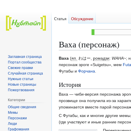
Статья
Обсуждение
Ваха (персонаж)
Заглавная страница
Перейти
Перейти
Ваха
(
яп.
わはー
,
ромадзи
:
WAHA~
; 
Портал сообщества
к
к
персонаж эроге «Suigetsu», мем
Fut
Свежие правки
навигации
поиску
Футабы и
Форчана
.
Случайная страница
Нужные статьи
История
Новые страницы
Пожертвования
Ваха — чиби-версия персонажа эрог
Категории
прозвище она получила из-за характ
упоминается вместе парой персонаже
Общие сведения
Мемы
С Футабы, как и многие другие мемы
Персонажи
(где участвуют и иные ранние персо
Люди
Графомания
Перекрашенная