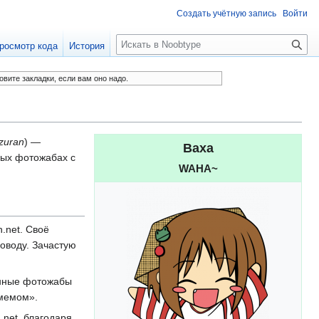
Создать учётную запись
Войти
П
росмотр кода
История
о
и
овите закладки, если вам оно надо.
с
к
zuran
) —
Ваха
ных фотожабах с
WAHA~
n.net. Своё
оводу. Зачастую
енные фотожабы
 мемом».
net, благодаря