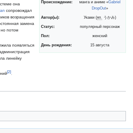
Происхождение:
манга и аниме «
Gabriel
истеме она
DropOut
»
han
сопровождал
ников возращения
Автор(ы):
Уками (
яп.
うかみ
)
остоянная замена
Статус:
популярный персонаж
 но потом
Пол:
женский
лжила появляться
День рождения:
15 августа
 администрация
ила линейку
[
2
]
ений
.