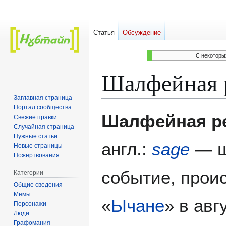
Статья
Обсуждение
C некоторы
Шалфейная 
Заглавная страница
Портал сообщества
Перейти
Перейти
Шалфейная р
Свежие правки
к
к
Случайная страница
навигации
поиску
Нужные статьи
англ.
:
sage
— ш
Новые страницы
Пожертвования
событие, прои
Категории
Общие сведения
Мемы
«
Ычане
» в авг
Персонажи
Люди
Графомания