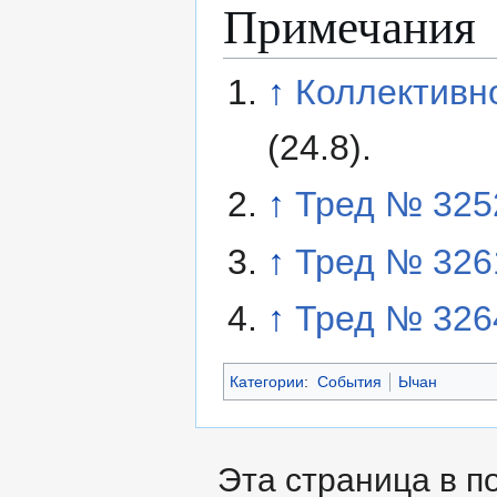
Примечания
↑
Коллективн
(24.8).
↑
Тред № 3252
↑
Тред № 3261
↑
Тред № 3264
Категории
:
События
Ычан
Эта страница в п