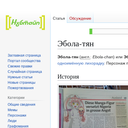
Статья
Обсуждение
Эбола-тян
Заглавная страница
Перейти
Перейти
Эбола-тян
(
англ.
:
Ebola-chan
) или
Э
Портал сообщества
к
к
одноимённую лихорадку
. Персонаж 
Свежие правки
навигации
поиску
Случайная страница
История
Нужные статьи
Новые страницы
Пожертвования
Категории
Общие сведения
Мемы
Персонажи
Люди
Графомания