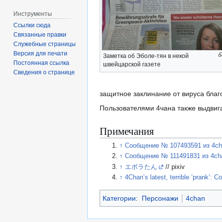
Инструменты
Ссылки сюда
Связанные правки
Служебные страницы
Версия для печати
Заметка об Эболе-тян в некой
Постоянная ссылка
швейцарской газете
Сведения о странице
защитное заклинание от вируса благ
Пользователями 4чана также выдвиг
Примечания
↑
Сообщение № 107493591 из 4ch
↑
Сообщение № 111491831 из 4ch
↑
エボラたん
// pixiv
↑
4Chan’s latest, terrible ‘prank’: 
Категории
:
Персонажи
4chan