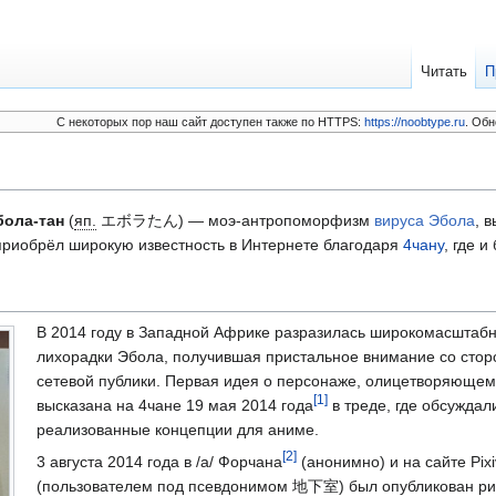
Читать
П
C некоторых пор наш сайт доступен также по HTTPS:
https://noobtype.ru
. Обн
бола-тан
(
яп.
エボラたん
) — моэ-антропоморфизм
вируса Эбола
, 
приобрёл широкую известность в Интернете благодаря
4чану
, где и
В 2014 году в Западной Африке разразилась широкомасштаб
лихорадки Эбола, получившая пристальное внимание со сто
сетевой публики. Первая идея о персонаже, олицетворяющем
[
1
]
высказана на 4чане 19 мая 2014 года
в треде, где обсуждал
реализованные концепции для аниме.
[
2
]
3 августа 2014 года в /a/ Форчана
(анонимно) и на сайте Pixi
(пользователем под псевдонимом 地下室) был опубликован рис