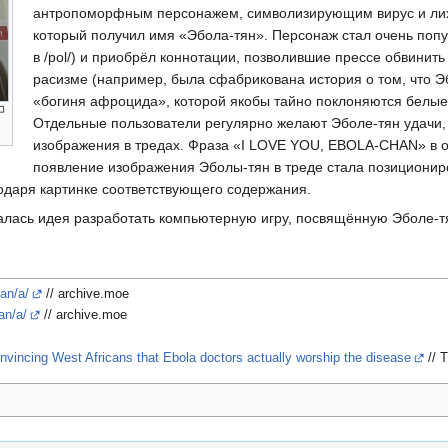
антропоморфным персонажем, символизирующим вирус и лих
который получил имя «Эбола-тян». Персонаж стал очень поп
в /pol/) и приобрёл коннотации, позволившие прессе обвинить
расизме (например, была сфабрикована история о том, что 
«богиня афроцида», которой якобы тайно поклоняются белые
Отдельные пользователи регулярно желают Эболе-тян удачи, 
изображения в тредах. Фраза «I LOVE YOU, EBOLA-CHAN» в о
появление изображения Эболы-тян в треде стала позициониро
одаря картинке соответствующего содержания.
алась идея разработать компьютерную игру, посвящённую Эболе-т
an/a/
// archive.moe
an/a/
// archive.moe
Convincing West Africans that Ebola doctors actually worship the disease
// 