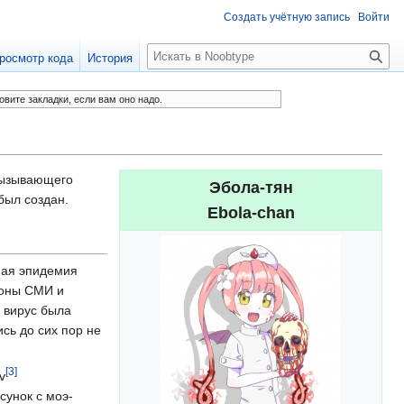
Создать учётную запись
Войти
П
росмотр кода
История
о
и
овите закладки, если вам оно надо.
с
к
вызывающего
Эбола-тян
 был создан.
Ebola-chan
ная эпидемия
роны СМИ и
 вирус была
ись до сих пор не
[
3
]
v
унок с моэ-