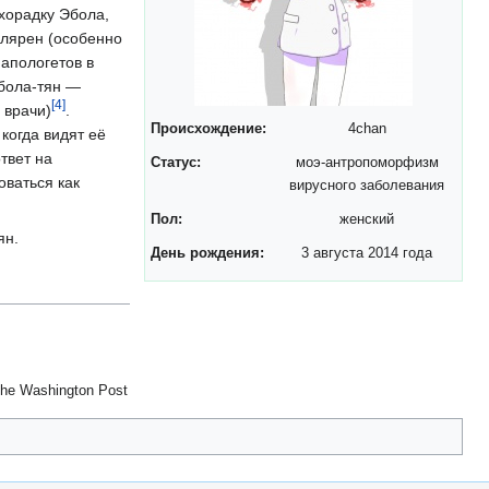
орадку Эбола,
улярен (особенно
 апологетов в
Эбола-тян —
[
4
]
 врачи)
.
Происхождение:
4chan
когда видят её
твет на
Статус:
моэ-антропоморфизм
ваться как
вирусного заболевания
Пол:
женский
ян.
День рождения:
3 августа 2014 года
The Washington Post