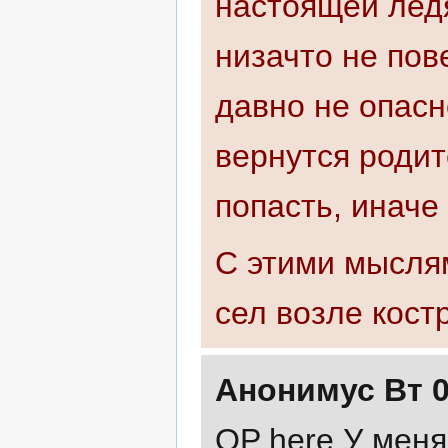
настоящей ледя
низачто не пов
давно не опасно
вернутся родит
попасть, иначе 
С этими мысля
сел возле костр
Анонимус
Вт 
OP here У меня