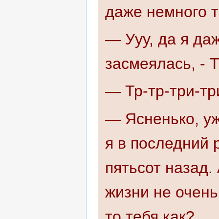
даже немного т
— Ууу, да я да
засмеялась, - 
— Тр-тр-три-тр
— Ясненько, уж
я в последний 
пятьсот назад.
жизни не очень
то тебя как?