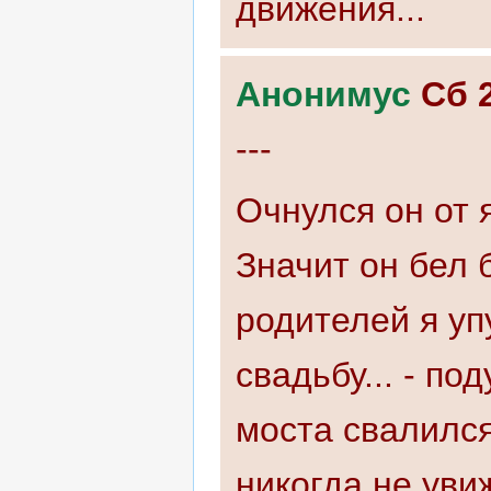
движения...
Анонимус
Сб 
---
Очнулся он от 
Значит он бел 
родителей я уп
свадьбу... - по
моста свалился
никогда не уви