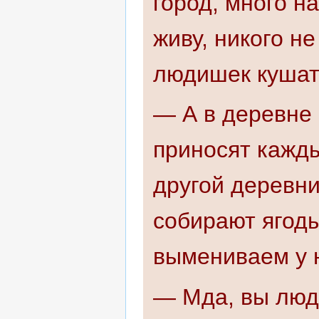
город, много на
живу, никого н
людишек кушат
— А в деревне 
приносят кажды
другой деревни 
собирают ягоды
вымениваем у н
— Мда, вы люди