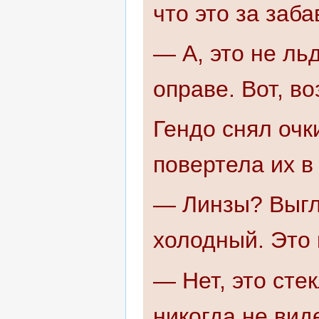
что это за заб
— А, это не ль
оправе. Вот, в
Гендо снял очк
повертела их в 
— Линзы? Выгля
холодный. Это 
— Нет, это сте
никогда не вид