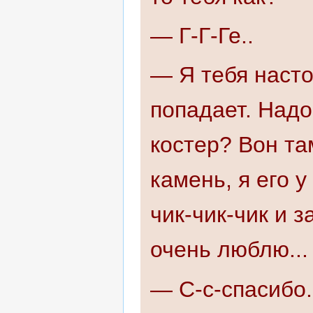
— Г-Г-Ге..
— Я тебя насто
попадает. Надо
костер? Вон та
камень, я его 
чик-чик-чик и з
очень люблю...
— С-с-спасибо.