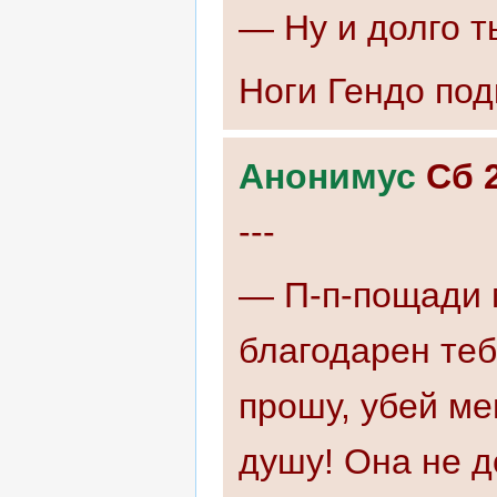
— Ну и долго 
Ноги Гендо под
Анонимус
Сб 
---
— П-п-пощади м
благодарен теб
прошу, убей ме
душу! Она не д