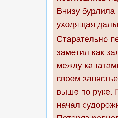
Внизу бурлила 
уходящая даль
Старательно пе
заметил как за
между канатами
своем запястье
выше по руке. 
начал судорожн
Потеряв равнов