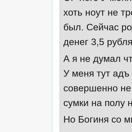
хоть ноут не т
был. Сейчас ро
денег 3,5 рубл
А я не думал ч
У меня тут адъ
совершенно не 
сумки на полу н
Но Богиня со м