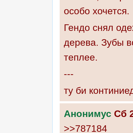
особо хочется.
Гендо снял оде
дерева. Зубы в
теплее.
---
ту би континие
Анонимус
Сб 
>>787184