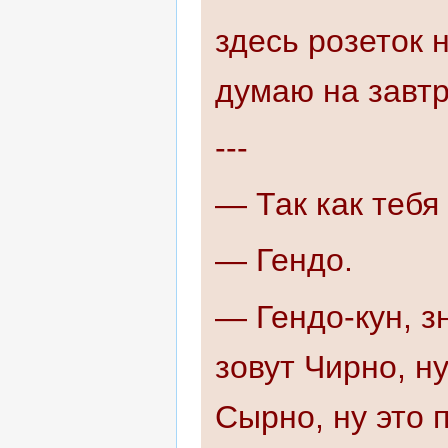
здесь розеток н
думаю на завтр
---
— Так как тебя
— Гендо.
— Гендо-кун, з
зовут Чирно, н
Сырно, ну это 