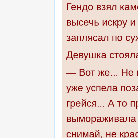
Гендо взял кам
высечь искру и
заплясал по су
Девушка стояла
— Вот же... Не
уже успела поза
грейся... А то 
вымораживала 
снимай, не кра