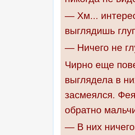
— Хм... интерес
выглядишь глуп
— Ничего не гл
Чирно еще пове
выглядела в ни
засмеялся. Фея
обратно мальчи
— В них ничег