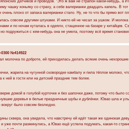
 японских датчиков и проводов. “Это ж вам не страпон какой-нибудь, а ИТ
а ему чашку коньяку со страху, а себе валерианки двадцать капель. В т
 очень плохо от запаха валерианки стало. Ну, не то что бы прямо вот пл
лась совсем другими штуками. И никто ей не чесал за ушком. И молока 
ами и по ночам куталась в одеяло, стащенное на базаре у китайцев. Сз
 но подружиться с кем-нибудь она не умела, поэтому всё время становил
3 +0300 №414922
вал молочка по доброте, ей приходилась делать всякие очень нехорошие
ечки, жарила на чугунной сковородке камбалу и пила тёплое молоко, чт
а к ней в гости или на детский праздник тем более.
кверик домой в голубой курточке и без шапочки даже, потому что было 
снувшие деревья в белые праздничные шубы и дублёнки. Ювао шла и улыб
о вокруг было совсем безлюдно.
ины сквера, она увидела, что навстречу ей идёт такая же одинокая деву
 и уже почти разминулись, а Ювао ещё успела подумать, какая-то стран