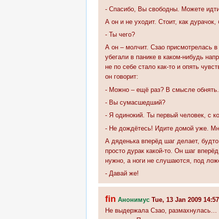
- Спасибо, Вы свободны. Можете идти
А он и не уходит. Стоит, как дурачок,
- Ты чего?
А он – молчит. Сзао присмотрелась в 
убегали в панике в каком-нибудь нап
не по себе стало как-то и опять чувс
он говорит:
- Можно – ещё раз? В смысле обнять.
- Вы сумасшедший?
- Я одинокий. Ты первый человек, с 
- Не дождётесь! Идите домой уже. Мн
А дяденька вперёд шаг делает, будто
просто дурак какой-то. Он шаг вперёд
нужно, а ноги не слушаются, под лож
- Давай же!
fin
Анонимус
Tue, 13 Jan 2009 14:5
Не выдержала Сзао, размахнулась… и 