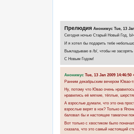
Прелюдия
Анонимус
Tue, 13 Ja
Сегодня ночью Старый Новый Год, Ы
И я хотел бы подарить тебе небольшо
Выкладываю в /b/, чтобы не засорять
С Новым Годом!
Анонимус
Tue, 13 Jan 2009 14:46:5
Ранним декабрьским вечером Ювао-тя
Ну, потому что Ювао очень нравилось
нравились её мягкие, тёплые, шерстя
А взрослые думали, что это она прос
взрослые верят в нэк? Только в Япон
баловал бы и настоящее тамагочи по
Вот только с хвостиком было поначал
сказала, что это самый настоящий ст