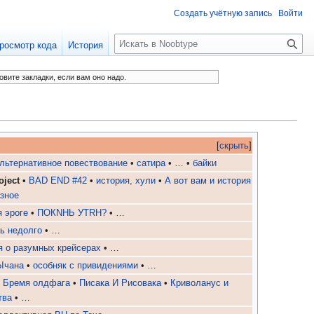
Создать учётную запись
Войти
П
росмотр кода
История
о
и
овите закладки, если вам оно надо.
с
к
[
скрыть
]
льтернативное повествование
•
сатира
• … •
байки
ject
•
BAD END #42
•
история, хyли
•
А вот вам и история
зное
 эроге
•
ПОКNНЬ УТRН?
• …
ь недолго
• …
я о разумных крейсерах
• …
Ычана
•
особняк с привидениями
• …
•
Бремя олдфага
•
Писака И Рисовака
•
Криволанус и
тва
• …