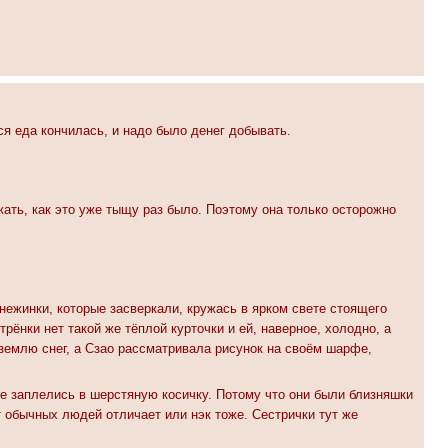
вся еда кончилась, и надо было денег добывать.
ать, как это уже тыщу раз было. Поэтому она только осторожно
снежинки, которые засверкали, кружась в ярком свете стоящего
рёнки нет такой же тёплой курточки и ей, наверное, холодно, а
 землю снег, а Сзао рассматривала рисунок на своём шарфе,
 же заплелись в шерстяную косичку. Потому что они были близняшки
от обычных людей отличает или нэк тоже. Сестрички тут же