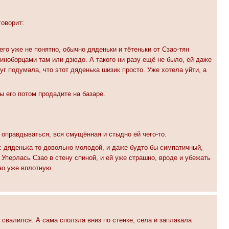
говорит:
его уже не понятно, обычно дяденьки и тётеньки от Сзао-тян
диноборцами там или дзюдо. А такого ни разу ещё не было, ей даже
уг подумала, что этот дяденька шизик просто. Уже хотела уйти, а
ы его потом продадите на базаре.
а оправдываться, вся смущённая и стыдно ей чего-то.
о: дяденька-то довольно молодой, и даже будто бы симпатичный,
. Уперлась Сзао в стену спиной, и ей уже страшно, вроде и убежать
ао уже вплотную.
свалился. А сама сползла вниз по стенке, села и заплакала