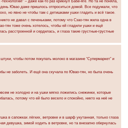
-технологии!” – даже как-то раз крикнул Бабе-яге. Но та не поняла,
от день Ювао даже пришлось отпроситься домой. Все подумали, что
охо, но явно не чтобы там с детишками ушки гладить и всё такое.
никто не давал с печеньками, потому что Сзао-тян жила одна в
ао-тян тоже очень хотелось, чтобы ей гладили ушки и ещё
ась расстроенной и сердилась, и глаза такие грустные-грустные
 штуки, чтобы потом покупать молоко в магазине “Супермаркет” и
обы не заболеть. И ещё она скучала по Ювао-тян, но была очень
совсем не холодно и на ушки мягко ложились снежинки, которые
алась, потому что ей было весело и спокойно, никто на неё не
шка в сапожках лёгких, ветровке и в шарф укутанная, только глаза
ная девушка, зимой ходить в ветровке, но та внезапно обернулась