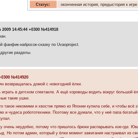
Статус:
оконченная история, предыстория к игре 
n 2009 14:45:44 +0300 №414918
чан.
й фанфик-набросок-сказку по Uvaoproject.
 другие разделы.
0 +0300 №414920
н возвращалась домой с новогодней ёлки.
 играть в детском спектакле. А ещё хороводы водить вокруг большой ёл
ные такие ушки.
то такое некомими и хвостик прямо из Японии купила себе, и чтобы всё 
ию и чудеса робототехники. Поэтому все думали, что у неё папа богатый
купал.
у очень неудобно, потому что пришлось брюки распарывать кое-где. Юва
ыд. Но потом админ, который у ёлки момент зажигания настраивал из св