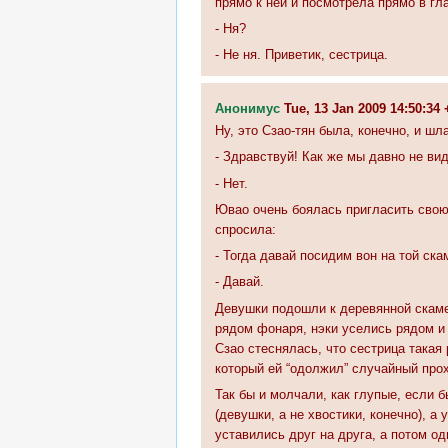
прямо к ней и посмотрела прямо в гл
- Ня?
- Не ня. Приветик, сестрица.
Анонимус
Tue, 13 Jan 2009 14:50:3
Ну, это Сзао-тян была, конечно, и шл
- Здравствуй! Как же мы давно не ви
- Нет.
Ювао очень боялась пригласить свою 
спросила:
- Тогда давай посидим вон на той ска
- Давай.
Девушки подошли к деревянной скамей
рядом фонаря, нэки уселись рядом и 
Сзао стеснялась, что сестрица такая
который ей “одолжил” случайный про
Так бы и молчали, как глупые, если 
(девушки, а не хвостики, конечно), а
уставились друг на друга, а потом 