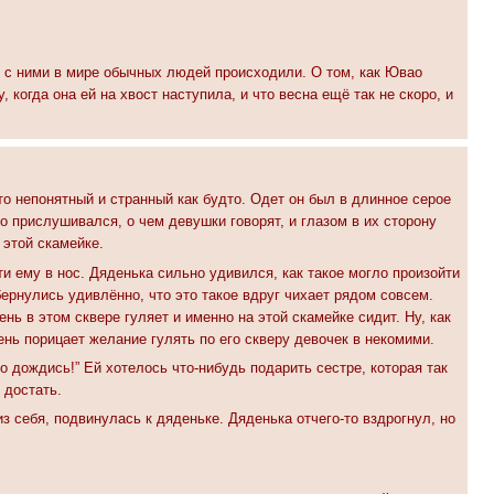
е с ними в мире обычных людей происходили. О том, как Ювао
 когда она ей на хвост наступила, и что весна ещё так не скоро, и
-то непонятный и странный как будто. Одет он был в длинное серое
о прислушивался, о чем девушки говорят, и глазом в их сторону
 этой скамейке.
ти ему в нос. Дяденька сильно удивился, как такое могло произойти
обернулись удивлённо, что это такое вдруг чихает рядом совсем.
нь в этом сквере гуляет и именно на этой скамейке сидит. Ну, как
ень порицает желание гулять по его скверу девочек в некомими.
о дождись!” Ей хотелось что-нибудь подарить сестре, которая так
 достать.
з себя, подвинулась к дяденьке. Дяденька отчего-то вздрогнул, но