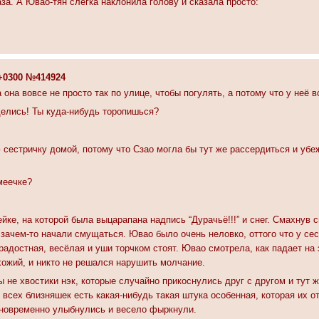
аза. А Ювао-тян слегка наклонила голову и сказала просто:
4 +0300 №414924
а она вовсе не просто так по улице, чтобы погулять, а потому что у неё 
делись! Ты куда-нибудь торопишься?
сестричку домой, потому что Сзао могла бы тут же рассердиться и убеж
меечке?
ке, на которой была выцарапана надпись “Дурачьё!!!” и снег. Смахнув 
зачем-то начали смущаться. Ювао было очень неловко, оттого что у сест
 радостная, весёлая и уши торчком стоят. Ювао смотрела, как падает на
хожий, и никто не решался нарушить молчание.
бы не хвостики нэк, которые случайно прикоснулись друг с другом и тут
 у всех близняшек есть какая-нибудь такая штука особенная, которая их 
одновременно улыбнулись и весело фыркнули.