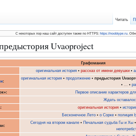
Читать
П
C некоторых пор наш сайт доступен также по HTTPS:
https://noobtype.ru
. Обн
редыстория Uvaoproject
Графомания
оригинальная история
•
рассказ от имени девушки
•
а
оригинальная история
•
продолжение
•
предыстория Uvaopro
ян
:
• … •
ра
ок»:
Первое описание характеров для
Ждать оставалос
а
:
оригинальная история
•
истори
Бесконечное Лето
•
о Сорке
•
полиция 
Сегодня на втором канале
•
Печальная судьба Гы и Хы
ан:
непотребс