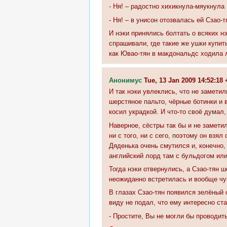
- Ня! – радостно хихикнула-мяукнула
- Ня! – в унисон отозвалась ей Сзао-т
И нэки принялись болтать о всяких н
спрашивали, где такие же ушки купить
как Ювао-тян в макдональдс ходила л
Анонимус
Tue, 13 Jan 2009 14:52:1
И так нэки увлеклись, что не заметил
шерстяное пальто, чёрные ботинки и 
косил украдкой. И что-то своё думал,
Наверное, сёстры так бы и не заметил
ни с того, ни с сего, поэтому он взя
Дяденька очень смутился и, конечно,
английский лорд там с бульдогом или
Тогда нэки отвернулись, а Сзао-тян 
неожиданно встретилась и вообще чув
В глазах Сзао-тян появился зелёный 
виду не подал, что ему интересно ст
- Простите, Вы не могли бы проводит