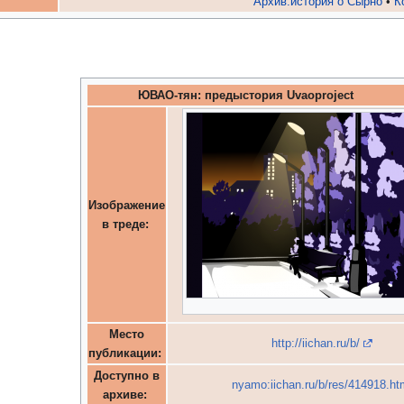
Архив:история о Сырно
•
К
ЮВАО-тян: предыстория Uvaoproject
Изображение
в треде:
Место
http://iichan.ru/b/
публикации:
Доступно в
nyamo:iichan.ru/b/res/414918.ht
архиве: