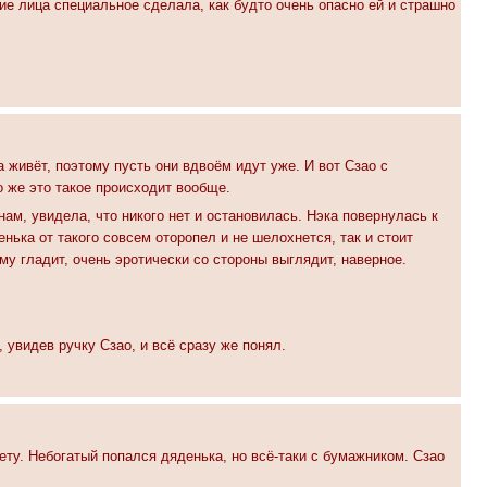
ие лица специальное сделала, как будто очень опасно ей и страшно
 живёт, поэтому пусть они вдвоём идут уже. И вот Сзао с
 же это такое происходит вообще.
ам, увидела, что никого нет и остановилась. Нэка повернулась к
енька от такого совсем оторопел и не шелохнется, так и стоит
му гладит, очень эротически со стороны выглядит, наверное.
 увидев ручку Сзао, и всё сразу же понял.
нету. Небогатый попался дяденька, но всё-таки с бумажником. Сзао