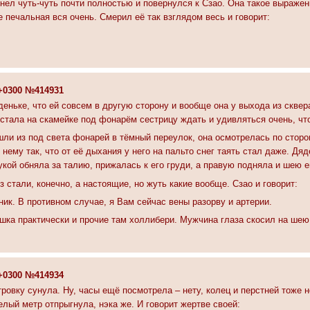
снел чуть-чуть почти полностью и повернулся к Сзао. Она такое выражен
е печальная вся очень. Смерил её так взглядом весь и говорит:
6 +0300 №414931
еньке, что ей совсем в другую сторону и вообще она у выхода из сквера
стала на скамейке под фонарём сестрицу ждать и удивляться очень, что
шли из под света фонарей в тёмный переулок, она осмотрелась по сторон
нему так, что от её дыхания у него на пальто снег таять стал даже. Дяд
рукой обняла за талию, прижалась к его груди, а правую подняла и шею е
из стали, конечно, а настоящие, но жуть какие вообще. Сзао и говорит:
ик. В противном случае, я Вам сейчас вены разорву и артерии.
шка практически и прочие там холлибери. Мужчина глаза скосил на шею,
3 +0300 №414934
тровку сунула. Ну, часы ещё посмотрела – нету, колец и перстней тоже 
елый метр отпрыгнула, нэка же. И говорит жертве своей: