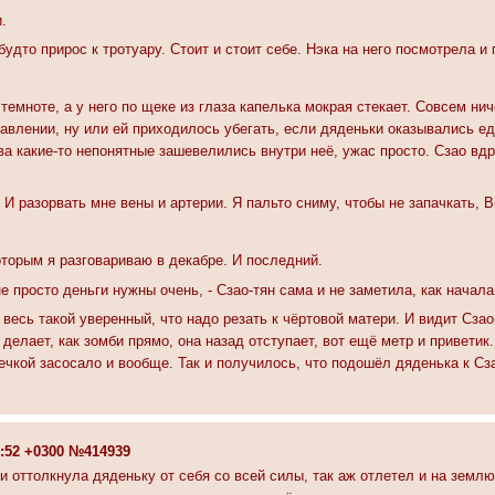
.
 будто прирос к тротуару. Стоит и стоит себе. Нэка на него посмотрела и 
темноте, а у него по щеке из глаза капелька мокрая стекает. Совсем нич
равлении, ну или ей приходилось убегать, если дяденьки оказывались е
тва какие-то непонятные зашевелились внутри неё, ужас просто. Сзао вдр
 И разорвать мне вены и артерии. Я пальто сниму, чтобы не запачкать, В
которым я разговариваю в декабре. И последний.
е просто деньги нужны очень, - Сзао-тян сама и не заметила, как начал
 весь такой уверенный, что надо резать к чёртовой матери. И видит Сза
 делает, как зомби прямо, она назад отступает, вот ещё метр и приветик
ечкой засосало и вообще. Так и получилось, что подошёл дяденька к Сз
7:52 +0300 №414939
оттолкнула дяденьку от себя со всей силы, так аж отлетел и на землю 