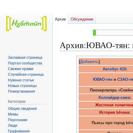
Архив
Обсуждение
Архив
:
ЮВАО-тян: п
Заглавная страница
Перейти
Перейти
[
Добавить
]
Портал сообщества
к
к
Свежие правки
Автобус 410
:
навигации
поиску
Случайная страница
ЮВАО-тян
и
СЗАО-т
Нужные статьи
Новые страницы
Пионерлагерь «Совён
Пожертвования
Коллайдер-сама
:
Категории
Жестокая голактек
Общие сведения
История Ычана
:
Мемы
Персонажи
Пьесы про город Ыч
Люди
Графомания