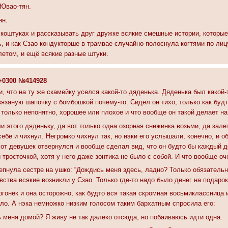
 Ювао-тян.
ян.
экоштуках и рассказывать друг дружке всякие смешные истории, которы
, и как Сзао кондукторше в трамвае случайно полоснула когтями по лицу,
етом, и ещё всякие разные штуки.
8 +0300 №414928
и, что на ту же скамейку уселся какой-то дяденька. Дяденька был какой
вязаную шапочку с бомбошкой почему-то. Сидел он тихо, только как будт
 только непонятно, хорошее или плохое и что вообще он такой делает на
и этого дяденьку, да вот только одна озорная снежинка возьми, да зале
л себе и чихнул. Негромко чихнул так, но нэки его услышали, конечно, и 
 от девушек отвернулся и вообще сделал вид, что он будто бы каждый де
 тросточкой, хотя у него даже зонтика не было с собой. И что вообще оч
шепнула сестре на ушко: “Дождись меня здесь, ладно? Только обязательн
ства всякие возникли у Сзао. Только где-то надо было денег на подарок
огонёк и она осторожно, как будто вся такая скромная восьмиклассница и
ало. А нэка немножко низким голосом таким бархатным спросила его:
ь меня домой? Я живу не так далеко отсюда, но побаиваюсь идти одна.