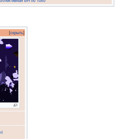
оллективная ВН по Тохо
[
скрыть
]
ml