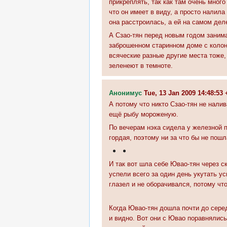
прикреплять, так как там очень много
что он имеет в виду, а просто налил
она расстроилась, а ей на самом деле
А Сзао-тян перед новым годом занима
заброшенном старинном доме с колонн
всяческие разные другие места тоже,
зеленеют в темноте.
Анонимус
Tue, 13 Jan 2009 14:48:5
А потому что никто Сзао-тян не нали
ещё рыбу мороженую.
По вечерам нэка сидела у железной п
гордая, поэтому ни за что бы не пошл
И так вот шла себе Ювао-тян через с
успели всего за один день укутать у
глазел и не оборачивался, потому чт
Когда Ювао-тян дошла почти до серед
и видно. Вот они с Ювао поравнялись