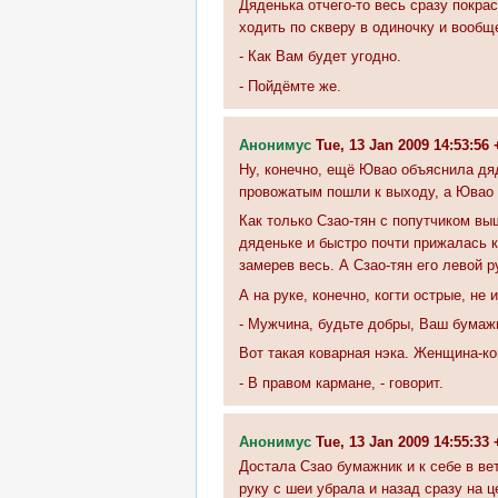
Дяденька отчего-то весь сразу покра
ходить по скверу в одиночку и вообщ
- Как Вам будет угодно.
- Пойдёмте же.
Анонимус
Tue, 13 Jan 2009 14:53:5
Ну, конечно, ещё Ювао объяснила дяд
провожатым пошли к выходу, а Ювао 
Как только Сзао-тян с попутчиком вы
дяденьке и быстро почти прижалась к 
замерев весь. А Сзао-тян его левой 
А на руке, конечно, когти острые, не 
- Мужчина, будьте добры, Ваш бумажн
Вот такая коварная нэка. Женщина-ко
- В правом кармане, - говорит.
Анонимус
Tue, 13 Jan 2009 14:55:3
Достала Сзао бумажник и к себе в ве
руку с шеи убрала и назад сразу на ц